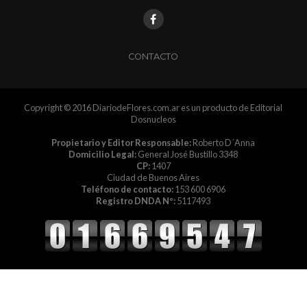
CONTACTO
Copyright © 2016 DiariodeFlores.com.ar es un producto de Editorial
Dosnucleos
Propietario y Editor Responsable:
Roberto D´Anna
Domicilio Legal:
General José Bustillo 3348
CP:
1407
Ciudad de Buenos Aires
Teléfono de contacto:
153 600 6906
Registro DNDA Nº:
5117493