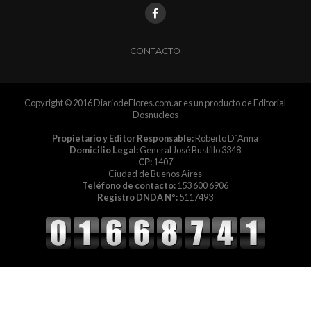
CONTACTO
Copyright © 2016 DiariodeFlores.com.ar es un producto de Editorial
Dosnucleos
Propietario y Editor Responsable:
Roberto D´Anna
Domicilio Legal:
General José Bustillo 3348
CP:
1407
Ciudad de Buenos Aires
Teléfono de contacto:
153 600 6906
Registro DNDA Nº:
5117493