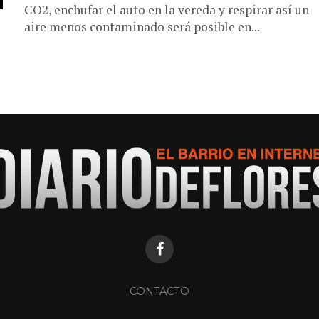
CO2, enchufar el auto en la vereda y respirar así un
aire menos contaminado será posible en...
CONTACTO