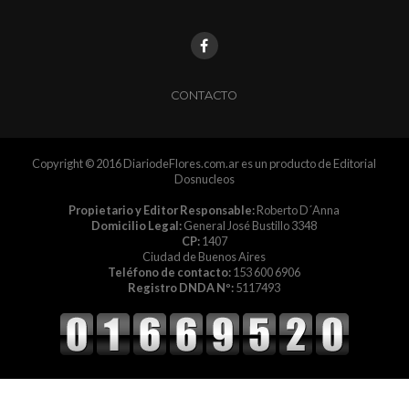
CONTACTO
Copyright © 2016 DiariodeFlores.com.ar es un producto de Editorial
Dosnucleos
Propietario y Editor Responsable:
Roberto D´Anna
Domicilio Legal:
General José Bustillo 3348
CP:
1407
Ciudad de Buenos Aires
Teléfono de contacto:
153 600 6906
Registro DNDA Nº:
5117493