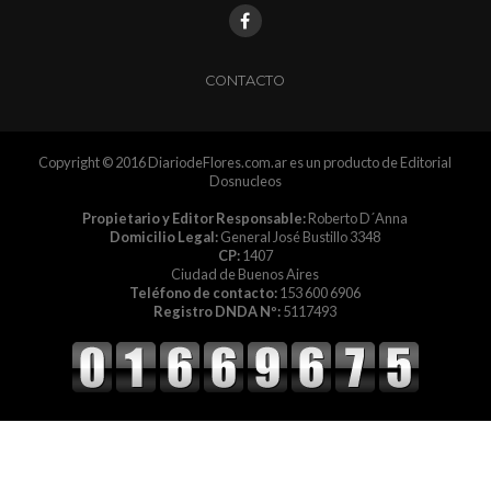
CONTACTO
Copyright © 2016 DiariodeFlores.com.ar es un producto de Editorial
Dosnucleos
Propietario y Editor Responsable:
Roberto D´Anna
Domicilio Legal:
General José Bustillo 3348
CP:
1407
Ciudad de Buenos Aires
Teléfono de contacto:
153 600 6906
Registro DNDA Nº:
5117493