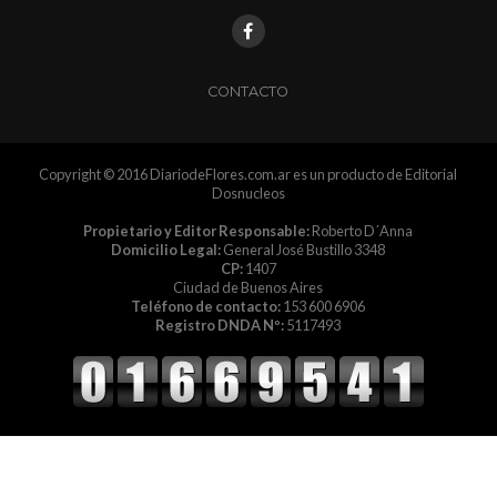
CONTACTO
Copyright © 2016 DiariodeFlores.com.ar es un producto de Editorial
Dosnucleos
Propietario y Editor Responsable:
Roberto D´Anna
Domicilio Legal:
General José Bustillo 3348
CP:
1407
Ciudad de Buenos Aires
Teléfono de contacto:
153 600 6906
Registro DNDA Nº:
5117493