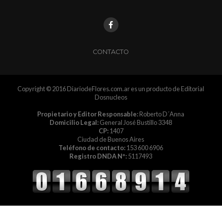
CONTACTO
Copyright © 2016 DiariodeFlores.com.ar es un producto de Editorial
Dosnucleos
Propietario y Editor Responsable:
Roberto D´Anna
Domicilio Legal:
General José Bustillo 3348
CP:
1407
Ciudad de Buenos Aires
Teléfono de contacto:
153 600 6906
Registro DNDA Nº:
5117493