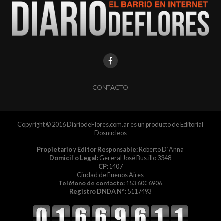
CONTACTO
Copyright © 2016 DiariodeFlores.com.ar es un producto de Editorial
Dosnucleos
Propietario y Editor Responsable:
Roberto D´Anna
Domicilio Legal:
General José Bustillo 3348
CP:
1407
Ciudad de Buenos Aires
Teléfono de contacto:
153 600 6906
Registro DNDA Nº:
5117493