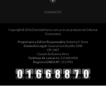
CONTACTO
Copyright © 2016 DiariodeFlores.com.ar es un producto de Editorial
Dosnucleos
Propietario y Editor Responsable:
Roberto D´Anna
Domicilio Legal:
General José Bustillo 3348
CP:
1407
Ciudad de Buenos Aires
Teléfono de contacto:
153 600 6906
Registro DNDA Nº:
5117493