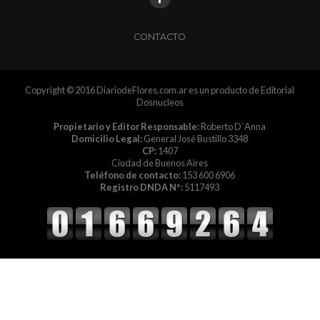
CONTACTO
Copyright © 2016 DiariodeFlores.com.ar es un producto de Editorial
Dosnucleos
Propietario y Editor Responsable:
Roberto D´Anna
Domicilio Legal:
General José Bustillo 3348
CP:
1407
Ciudad de Buenos Aires
Teléfono de contacto:
153 600 6906
Registro DNDA Nº:
5117493