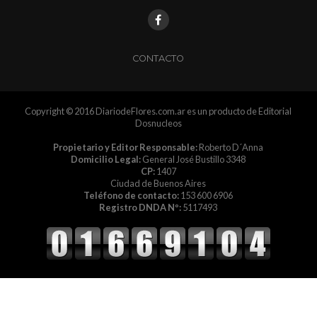
CONTACTO
Copyright © 2016 DiariodeFlores.com.ar es un producto de Editorial
Dosnucleos
Propietario y Editor Responsable:
Roberto D´Anna
Domicilio Legal:
General José Bustillo 3348
CP:
1407
Ciudad de Buenos Aires
Teléfono de contacto:
153 600 6906
Registro DNDA Nº:
5117493