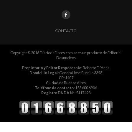
CONTACTO
Copyright © 2016 DiariodeFlores.com.ar es un producto de Editorial
Dosnucleos
Propietario y Editor Responsable:
Roberto D´Anna
Domicilio Legal:
General José Bustillo 3348
CP:
1407
Ciudad de Buenos Aires
Teléfono de contacto:
153 600 6906
Registro DNDA Nº:
5117493