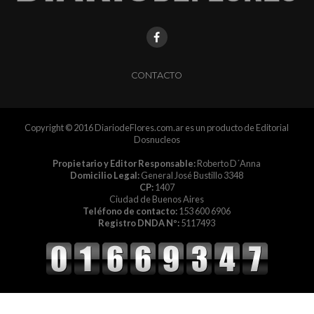
CONTACTO
Copyright © 2016 DiariodeFlores.com.ar es un producto de Editorial
Dosnucleos
Propietario y Editor Responsable:
Roberto D´Anna
Domicilio Legal:
General José Bustillo 3348
CP:
1407
Ciudad de Buenos Aires
Teléfono de contacto:
153 600 6906
Registro DNDA Nº:
5117493