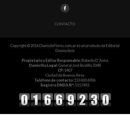
CONTACTO
Copyright © 2016 DiariodeFlores.com.ar es un producto de Editorial
Dosnucleos
Propietario y Editor Responsable:
Roberto D´Anna
Domicilio Legal:
General José Bustillo 3348
CP:
1407
Ciudad de Buenos Aires
Teléfono de contacto:
153 600 6906
Registro DNDA Nº:
5117493