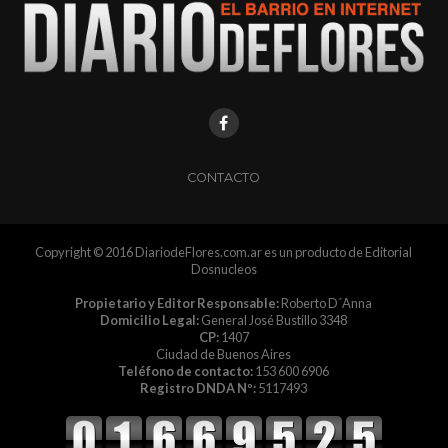
CONTACTO
Copyright © 2016 DiariodeFlores.com.ar es un producto de Editorial
Dosnucleos
Propietario y Editor Responsable:
Roberto D´Anna
Domicilio Legal:
General José Bustillo 3348
CP:
1407
Ciudad de Buenos Aires
Teléfono de contacto:
153 600 6906
Registro DNDA Nº:
5117493