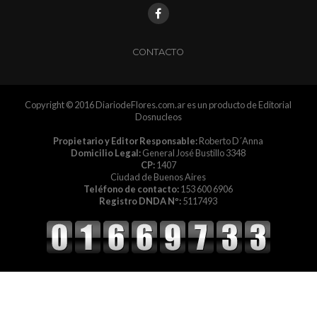
CONTACTO
Copyright © 2016 DiariodeFlores.com.ar es un producto de Editorial
Dosnucleos
Propietario y Editor Responsable:
Roberto D´Anna
Domicilio Legal:
General José Bustillo 3348
CP:
1407
Ciudad de Buenos Aires
Teléfono de contacto:
153 600 6906
Registro DNDA Nº:
5117493