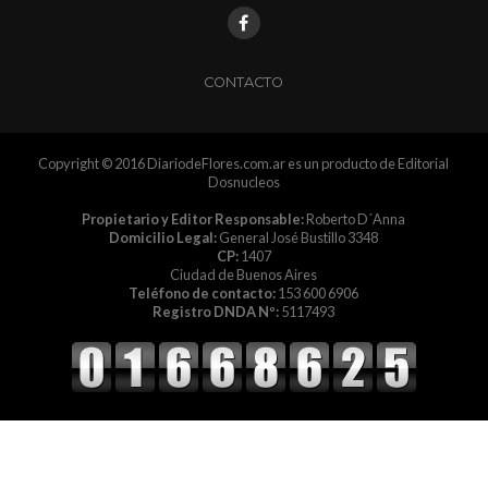
CONTACTO
Copyright © 2016 DiariodeFlores.com.ar es un producto de Editorial
Dosnucleos
Propietario y Editor Responsable:
Roberto D´Anna
Domicilio Legal:
General José Bustillo 3348
CP:
1407
Ciudad de Buenos Aires
Teléfono de contacto:
153 600 6906
Registro DNDA Nº:
5117493