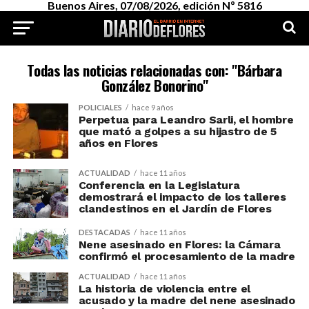
Buenos Aires, 07/08/2026, edición Nº 5816
Todas las noticias relacionadas con: "Bárbara
González Bonorino"
POLICIALES
hace 9 años
Perpetua para Leandro Sarli, el hombre
que mató a golpes a su hijastro de 5
años en Flores
ACTUALIDAD
hace 11 años
Conferencia en la Legislatura
demostrará el impacto de los talleres
clandestinos en el Jardín de Flores
DESTACADAS
hace 11 años
Nene asesinado en Flores: la Cámara
confirmó el procesamiento de la madre
ACTUALIDAD
hace 11 años
La historia de violencia entre el
acusado y la madre del nene asesinado