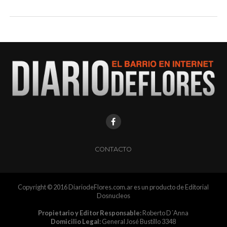
CONTACTO
Copyright © 2016 DiariodeFlores.com.ar es un producto de Editorial
Dosnucleos
Propietario y Editor Responsable:
Roberto D´Anna
Domicilio Legal:
General José Bustillo 3348