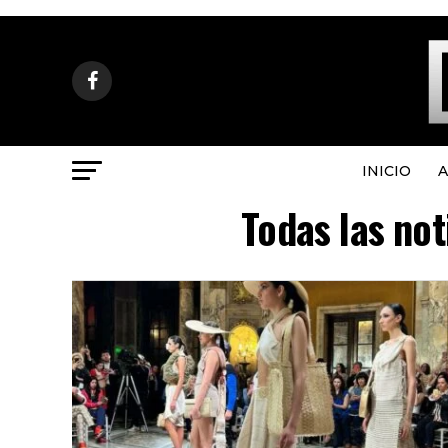
INICIO
A
Todas las not