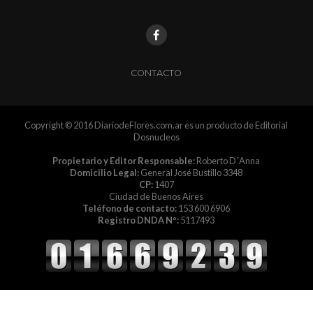
CONTACTO
Copyright © 2016 DiariodeFlores.com.ar es un producto de Editorial
Dosnucleos
Propietario y Editor Responsable:
Roberto D´Anna
Domicilio Legal:
General José Bustillo 3348
CP:
1407
Ciudad de Buenos Aires
Teléfono de contacto:
153 600 6906
Registro DNDA Nº:
5117493