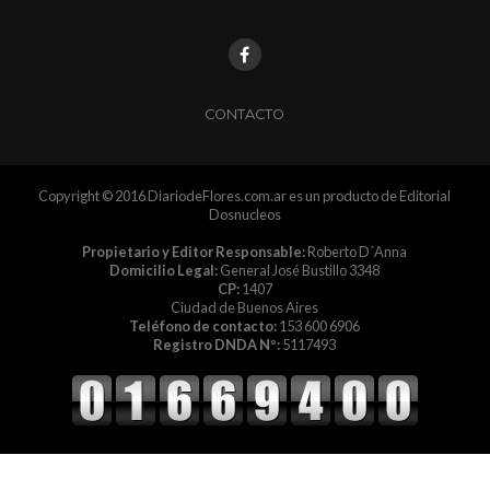
CONTACTO
Copyright © 2016 DiariodeFlores.com.ar es un producto de Editorial
Dosnucleos
Propietario y Editor Responsable:
Roberto D´Anna
Domicilio Legal:
General José Bustillo 3348
CP:
1407
Ciudad de Buenos Aires
Teléfono de contacto:
153 600 6906
Registro DNDA Nº:
5117493