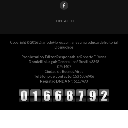
CONTACTO
Copyright © 2016 DiariodeFlores.com.ar es un producto de Editorial
Dosnucleos
Propietario y Editor Responsable:
Roberto D´Anna
Domicilio Legal:
General José Bustillo 3348
CP:
1407
Ciudad de Buenos Aires
Teléfono de contacto:
153 600 6906
Registro DNDA Nº:
5117493