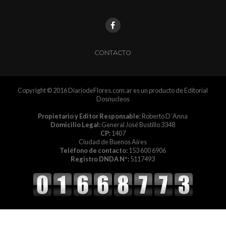
CONTACTO
Copyright © 2016 DiariodeFlores.com.ar es un producto de Editorial
Dosnucleos
Propietario y Editor Responsable:
Roberto D´Anna
Domicilio Legal:
General José Bustillo 3348
CP:
1407
Ciudad de Buenos Aires
Teléfono de contacto:
153 600 6906
Registro DNDA Nº:
5117493