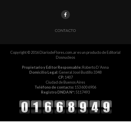
CONTACTO
Copyright © 2016 DiariodeFlores.com.ar es un producto de Editorial
Dosnucleos
Propietario y Editor Responsable:
Roberto D´Anna
Domicilio Legal:
General José Bustillo 3348
CP:
1407
Ciudad de Buenos Aires
Teléfono de contacto:
153 600 6906
Registro DNDA Nº:
5117493