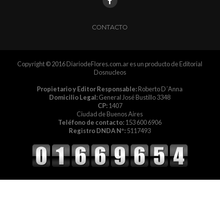
CONTACTO
Copyright © 2016 DiariodeFlores.com.ar es un producto de Editorial
Dosnucleos
Propietario y Editor Responsable:
Roberto D´Anna
Domicilio Legal:
General José Bustillo 3348
CP:
1407
Ciudad de Buenos Aires
Teléfono de contacto:
153 600 6906
Registro DNDA Nº:
5117493