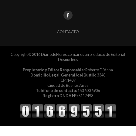
CONTACTO
Copyright © 2016 DiariodeFlores.com.ar es un producto de Editorial
Dosnucleos
Propietario y Editor Responsable:
Roberto D´Anna
Domicilio Legal:
General José Bustillo 3348
CP:
1407
Ciudad de Buenos Aires
Teléfono de contacto:
153 600 6906
Registro DNDA Nº:
5117493