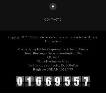
CONTACTO
Copyright © 2016 DiariodeFlores.com.ar es un producto de Editorial
Dosnucleos
Propietario y Editor Responsable:
Roberto D´Anna
Domicilio Legal:
General José Bustillo 3348
CP:
1407
Ciudad de Buenos Aires
Teléfono de contacto:
153 600 6906
Registro DNDA Nº:
5117493