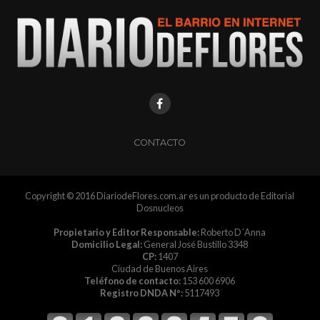
CONTACTO
Copyright © 2016 DiariodeFlores.com.ar es un producto de Editorial
Dosnucleos
Propietario y Editor Responsable:
Roberto D´Anna
Domicilio Legal:
General José Bustillo 3348
CP:
1407
Ciudad de Buenos Aires
Teléfono de contacto:
153 600 6906
Registro DNDA Nº:
5117493