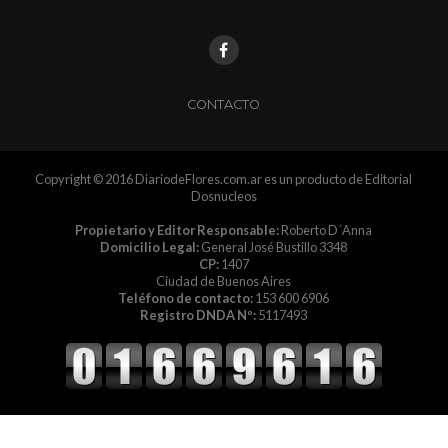
CONTACTO
Copyright © 2016 DiariodeFlores.com.ar es un producto de Editorial
Dosnucleos
Propietario y Editor Responsable:
Roberto D´Anna
Domicilio Legal:
General José Bustillo 3348
CP:
1407
Ciudad de Buenos Aires
Teléfono de contacto:
153 600 6906
Registro DNDA Nº:
5117493