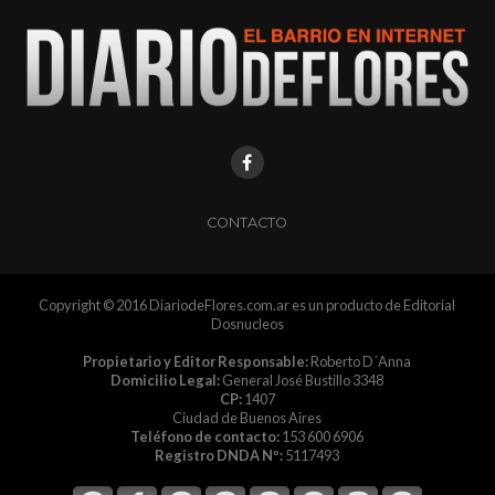
CONTACTO
Copyright © 2016 DiariodeFlores.com.ar es un producto de Editorial
Dosnucleos
Propietario y Editor Responsable:
Roberto D´Anna
Domicilio Legal:
General José Bustillo 3348
CP:
1407
Ciudad de Buenos Aires
Teléfono de contacto:
153 600 6906
Registro DNDA Nº:
5117493