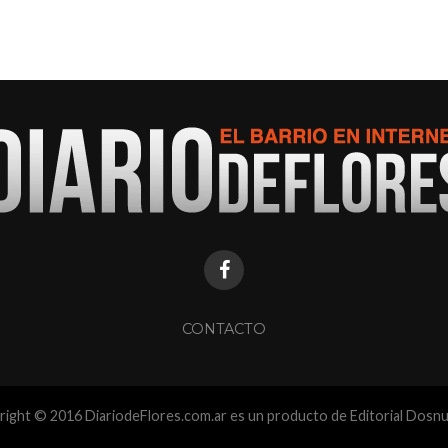
CONTACTO
ight © 2016 DiariodeFlores.com.ar es un producto de Editorial Dosn