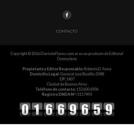
CONTACTO
Copyright © 2016 DiariodeFlores.com.ar es un producto de Editorial
Dosnucleos
Propietario y Editor Responsable:
Roberto D´Anna
Domicilio Legal:
General José Bustillo 3348
CP:
1407
Ciudad de Buenos Aires
Teléfono de contacto:
153 600 6906
Registro DNDA Nº:
5117493