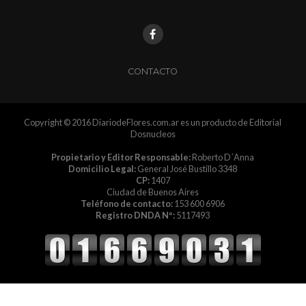
CONTACTO
Copyright © 2016 DiariodeFlores.com.ar es un producto de Editorial
Dosnucleos
Propietario y Editor Responsable:
Roberto D´Anna
Domicilio Legal:
General José Bustillo 3348
CP:
1407
Ciudad de Buenos Aires
Teléfono de contacto:
153 600 6906
Registro DNDA Nº:
5117493