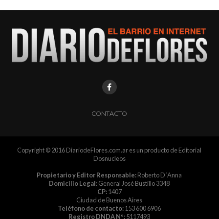
CONTACTO
Copyright © 2016 DiariodeFlores.com.ar es un producto de Editorial
Dosnucleos
Propietario y Editor Responsable:
Roberto D´Anna
Domicilio Legal:
General José Bustillo 3348
CP:
1407
Ciudad de Buenos Aires
Teléfono de contacto:
153 600 6906
Registro DNDA Nº:
5117493