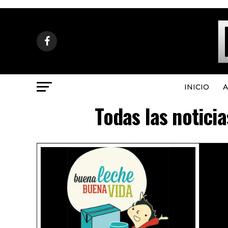
INICIO
A
Todas las notici