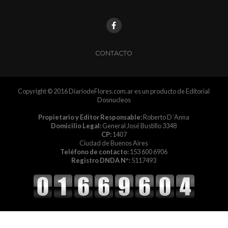
CONTACTO
Copyright © 2016 DiariodeFlores.com.ar es un producto de Editorial
Dosnucleos
Propietario y Editor Responsable:
Roberto D´Anna
Domicilio Legal:
General José Bustillo 3348
CP:
1407
Ciudad de Buenos Aires
Teléfono de contacto:
153 600 6906
Registro DNDA Nº:
5117493