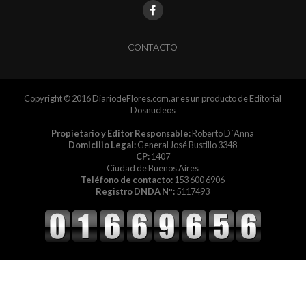
CONTACTO
Copyright © 2016 DiariodeFlores.com.ar es un producto de Editorial
Dosnucleos
Propietario y Editor Responsable:
Roberto D´Anna
Domicilio Legal:
General José Bustillo 3348
CP:
1407
Ciudad de Buenos Aires
Teléfono de contacto:
153 600 6906
Registro DNDA Nº:
5117493