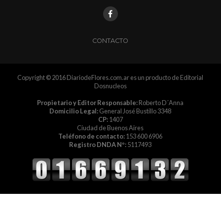
CONTACTO
Copyright © 2016 DiariodeFlores.com.ar es un producto de Editorial
Dosnucleos
Propietario y Editor Responsable:
Roberto D´Anna
Domicilio Legal:
General José Bustillo 3348
CP:
1407
Ciudad de Buenos Aires
Teléfono de contacto:
153 600 6906
Registro DNDA Nº:
5117493