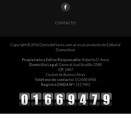
CONTACTO
Copyright © 2016 DiariodeFlores.com.ar es un producto de Editorial
Dosnucleos
Propietario y Editor Responsable:
Roberto D´Anna
Domicilio Legal:
General José Bustillo 3348
CP:
1407
Ciudad de Buenos Aires
Teléfono de contacto:
153 600 6906
Registro DNDA Nº:
5117493