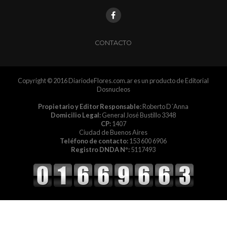
CONTACTO
Copyright © 2016 DiariodeFlores.com.ar es un producto de Editorial
Dosnucleos
Propietario y Editor Responsable:
Roberto D´Anna
Domicilio Legal:
General José Bustillo 3348
CP:
1407
Ciudad de Buenos Aires
Teléfono de contacto:
153 600 6906
Registro DNDA Nº:
5117493