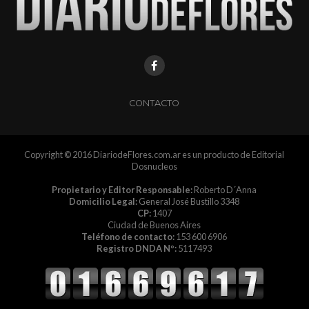
CONTACTO
Copyright © 2016 DiariodeFlores.com.ar es un producto de Editorial
Dosnucleos
Propietario y Editor Responsable:
Roberto D´Anna
Domicilio Legal:
General José Bustillo 3348
CP:
1407
Ciudad de Buenos Aires
Teléfono de contacto:
153 600 6906
Registro DNDA Nº:
5117493