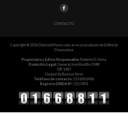
CONTACTO
Copyright © 2016 DiariodeFlores.com.ar es un producto de Editorial
Dosnucleos
Propietario y Editor Responsable:
Roberto D´Anna
Domicilio Legal:
General José Bustillo 3348
CP:
1407
Ciudad de Buenos Aires
Teléfono de contacto:
153 600 6906
Registro DNDA Nº:
5117493