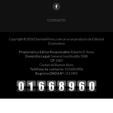
CONTACTO
Copyright © 2016 DiariodeFlores.com.ar es un producto de Editorial
Dosnucleos
Propietario y Editor Responsable:
Roberto D´Anna
Domicilio Legal:
General José Bustillo 3348
CP:
1407
Ciudad de Buenos Aires
Teléfono de contacto:
153 600 6906
Registro DNDA Nº:
5117493