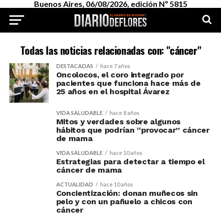
Buenos Aires, 06/08/2026, edición Nº 5815
Todas las noticias relacionadas con: "cáncer"
DESTACADAS
hace 7 años
Oncolocos, el coro integrado por
pacientes que funciona hace más de
25 años en el hospital Ávarez
VIDA SALUDABLE
hace 8 años
Mitos y verdades sobre algunos
hábitos que podrían “provocar” cáncer
de mama
VIDA SALUDABLE
hace 10 años
Estrategias para detectar a tiempo el
cáncer de mama
ACTUALIDAD
hace 10 años
Concientización: donan muñecos sin
pelo y con un pañuelo a chicos con
cáncer