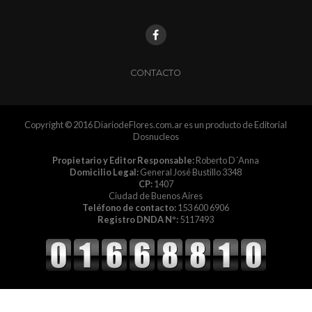
CONTACTO
Copyright © 2016 DiariodeFlores.com.ar es un producto de Editorial
Dosnucleos
Propietario y Editor Responsable:
Roberto D´Anna
Domicilio Legal:
General José Bustillo 3348
CP:
1407
Ciudad de Buenos Aires
Teléfono de contacto:
153 600 6906
Registro DNDA Nº:
5117493