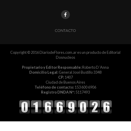
CONTACTO
Copyright © 2016 DiariodeFlores.com.ar es un producto de Editorial
Dosnucleos
Propietario y Editor Responsable:
Roberto D´Anna
Domicilio Legal:
General José Bustillo 3348
CP:
1407
Ciudad de Buenos Aires
Teléfono de contacto:
153 600 6906
Registro DNDA Nº:
5117493