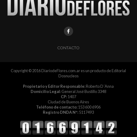
CONTACTO
Copyright © 2016 DiariodeFlores.com.ar es un producto de Editorial
Dosnucleos
Propietario y Editor Responsable:
Roberto D´Anna
Domicilio Legal:
General José Bustillo 3348
CP:
1407
Ciudad de Buenos Aires
Teléfono de contacto:
153 600 6906
Registro DNDA Nº:
5117493