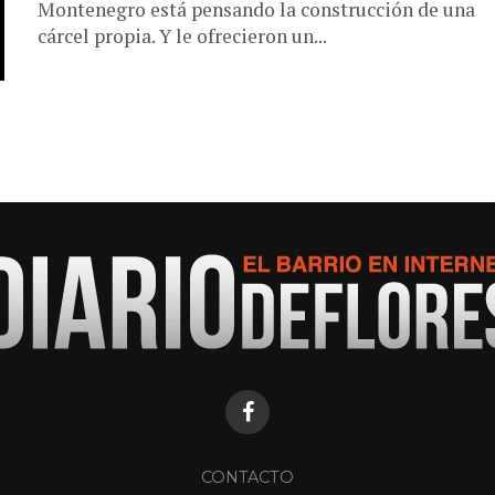
Montenegro está pensando la construcción de una
cárcel propia. Y le ofrecieron un...
CONTACTO