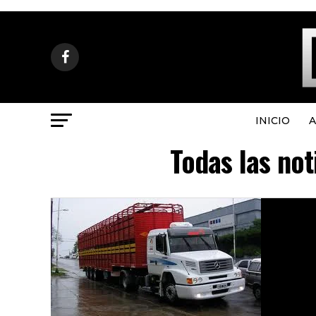
INICIO
A
Todas las not